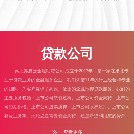
About us
贷款公司
肃北昇腾云金服助贷公司 成立于2013年，是一家在肃北专
注于贷款业务的金融服务企业。我们凭借11年的行业经验和专业
的团队，为客户提供了高效、便捷的企业抵押贷款服务。我们的
主要服务包括：上市公司垫资过桥、上市公司资金周转、上市公
司短期拆借、上市公司股票质押、上市公司股权质押、上市公司
补流业务等。无论您是需要资金周转，还是希望利用您的资产或
其他抵押物获得贷款，我们都能为您提供合适的解决方案。作为
查看更多
行业内的佼佼者，我们的优势在于：利率低于同行3-5个点，让