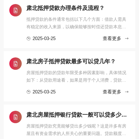
的全景图。一、制度基础：物权归属与抵押权的法律
肃北抵押贷款办理条件及流程？
边界《民法典》第394条明 ...
抵押贷款的条件通常包括以下几个方面：借款人需具
有稳定的收入来源，以确保能够按时偿还贷款本息；
拥有合法的抵押物，抵押物可以是房产、车辆等，且
2025-03-25
查看更多
其产权必须清晰，无任何纠纷；借款人的信用记录良
好，无逾期还款等不良信用行为。其流程大致如下：
首先，借款人向贷款机构提出抵押贷款申请，并提交
肃北房子抵押贷款最多可以贷几年？
相关的资料，如身份证、抵 ...
房屋抵押贷款的贷款年限受多种因素影响，具体情况
如下：从贷款用途看，如果是用于个人消费，贷款年
限通常较短，一般不超过5年。例如购买耐用消费品
2025-03-25
查看更多
等，银行考虑到消费类贷款的风险及资金回笼等因
素，设定了相对较短的期限。若是用于企业经营，贷
款年限可能会稍长一些，一般最长可达10年。企业经
肃北房屋抵押银行贷款一般可以贷多少钱?
营需要相对稳定的资金支持， ...
房屋抵押贷款究竟能够贷出多少钱呢？这是许多有房
屋且有资金需求的人所关心的重要问题。贷款额度会