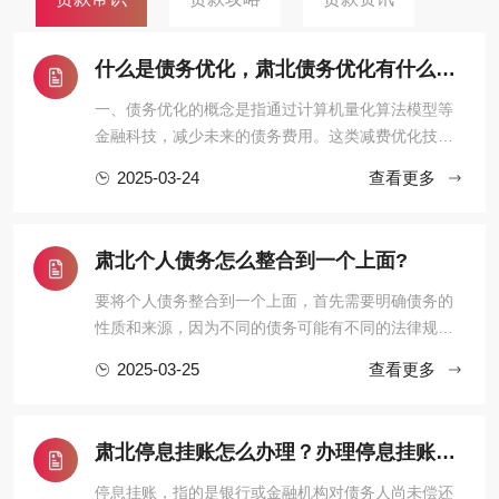
什么是债务优化，肃北债务优化有什么效果？
一、债务优化的概念是指通过计算机量化算法模型等
金融科技，减少未来的债务费用。这类减费优化技术
在国外非常普及，但国内只有自由大陆一家，毕竟“物
2025-03-24
查看更多
以稀为贵”。二、债务优化的具体形式使用大数据、算
法模型等先进的技术工具，在保障借款人隐私的前提
下，对上千万种不同的还款方案进行自动测算，根据
‌肃北个人债务怎么整合到一个上面?
借款人的收入和债务情 ...
要将个人债务整合到一个上面，首先需要明确债务的
性质和来源，因为不同的债务可能有不同的法律规定
和处理方式。以下是对个人债务整合的详细分析：
2025-03-25
查看更多
一、个人债务的基本分类单独个人债务：这是指仅由
一个人承担的债务，不涉及其他共同债务人。共同债
务：在某些情况下，个人债务可能转化为共同债务。
肃北停息挂账怎么办理？办理停息挂账的流程和注意事项有哪些？
例如，根据《中华人民共和国 ...
停息挂账，指的是银行或金融机构对债务人尚未偿还