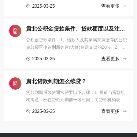
受到多个因素的影响。首先是房屋的价值，房屋的评
2025-03-25
查看更多
估价值越高，通常能贷出的款项也就越多。例如，一
套价值200万元的房子，在符合银行贷款条件的情况
下，可能能够贷出100万元甚至更多。其次，借款人的
肃北公积金贷款条件、贷款额度以及注意事项有哪些？
个人信用状况也起着关键作 ...
公积金贷款条件：1、借款人及其家属亲属缴存的公积
金总额至少达到新购建(大修)住房支出的20%。2、贷
款人有稳定的经济收入和偿还本息的能力。3、借款人
2025-03-25
查看更多
同意办理住房抵押登记的保险。4、提供当地住房资金
管理中心及所属分中心同意的担保方式。5、提交银行
要求的相关文件，如购房合同或房屋预售合同、房屋
肃北贷款到期怎么续贷？
产权证、土地使用证、 ...
贷款到期后续贷通常需要以下步骤：1. 提前与贷款机
构沟通：应在贷款到期前一段时间，向贷款机构表明
续贷的意向，了解续贷的相关要求和流程。2. 准备续
2025-03-25
查看更多
贷材料：通常需要提供企业或个人的财务报表、经营
情况说明、还款能力证明等相关资料，以证明自身具
备续贷的条件。3. 进行信用评估：贷款机构会对借款
人的信用状况进行评估 ...