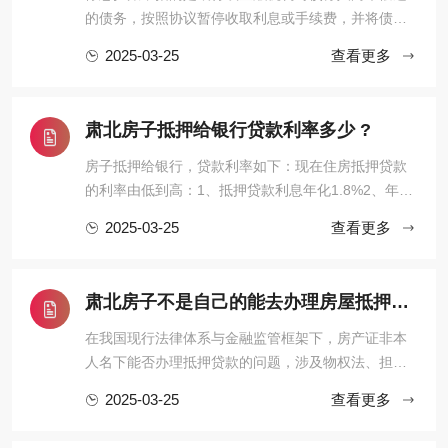
的债务，按照协议暂停收取利息或手续费，并将债
务“挂起”，直到债务人有能力偿还或双方协商出解决方
2025-03-25
查看更多
案为止。它通常适用于债务人遇到经济困难，暂时无
法偿还欠款时的一种临时措施，目的是帮助债务人减
轻经济负担，以便能在一定期限内恢复还款能力。停
肃北房子抵押给银行贷款利率多少 ?
息挂账的办理有一定的程 ...
房子抵押给银行，贷款利率如下：现在住房抵押贷款
的利率由低到高：1、抵押贷款利息年化1.8%2、年化
2.8%，房本公司半年，10年先息后本3、房龄不限
2025-03-25
查看更多
制，入股3个月，年化2.95%，100万月还款24584、
不上个人征信，不看负债，年化3%，最长10年，持股
3个月可以通过抵押转贷。前提是利息合适。你的条件
肃北房子不是自己的能去办理房屋抵押贷款吗？
符合银行要求。银行抵押贷款房 ...
在我国现行法律体系与金融监管框架下，房产证非本
人名下能否办理抵押贷款的问题，涉及物权法、担保
制度、金融合规及风险防控等多重维度。本文从制度
2025-03-25
查看更多
基础、政策约束、操作实务、风险识别四个层面展开
深度解析，力求为读者呈现一幅兼具专业性与实用性